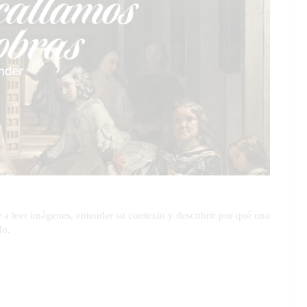
e a leer imágenes, entender su contexto y descubrir por qué una
do.