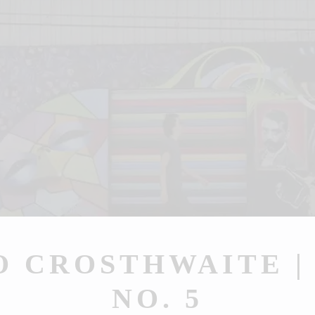
H
O CROSTHWAITE |
NO. 5