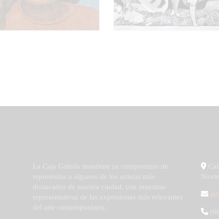
La Caja Galería mantiene su compromiso de
Call
representar a algunos de los artistas más
Novie
destacados de nuestra ciudad, con muestras
in
representativas de las expresiones más relevantes
del arte contemporáneo.
(66