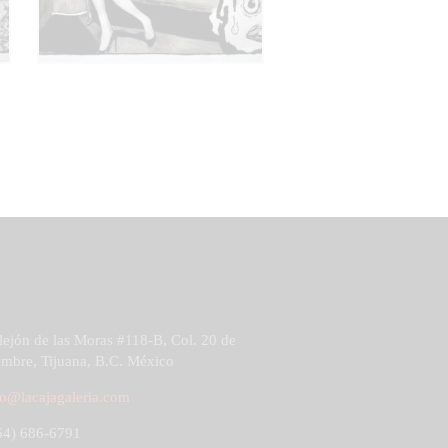
ejón de las Moras #118-B, Col. 20 de
mbre, Tijuana, B.C. México
fo@lacajagaleria.com
4) 686-6791