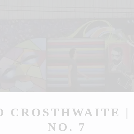
H
O CROSTHWAITE |
NO. 7