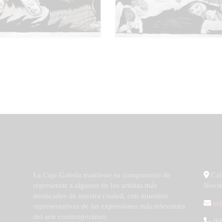
La Caja Galería mantiene su compromiso de
Call
representar a algunos de los artistas más
Novie
destacados de nuestra ciudad, con muestras
in
representativas de las expresiones más relevantes
del arte contemporáneo.
(66