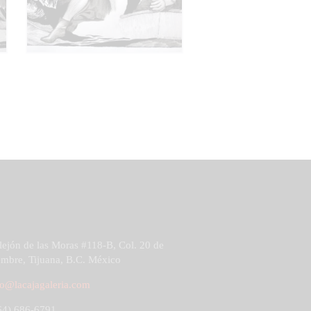
ejón de las Moras #118-B, Col. 20 de
mbre, Tijuana, B.C. México
fo@lacajagaleria.com
4) 686-6791