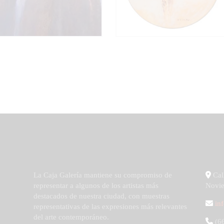
La Caja Galería mantiene su compromiso de
Call
representar a algunos de los artistas más
Novie
destacados de nuestra ciudad, con muestras
in
representativas de las expresiones más relevantes
del arte contemporáneo.
(66