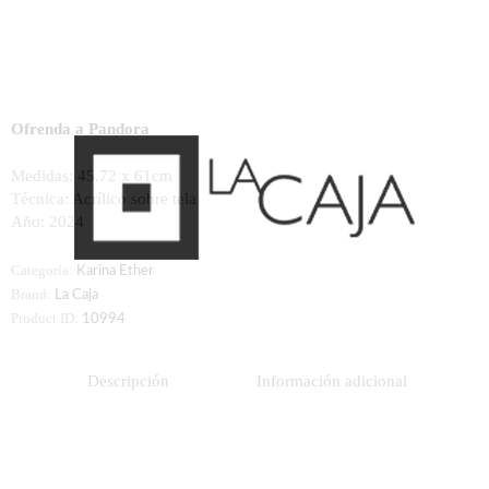
Ofrenda a Pandora
Medidas: 45.72 x 61cm
Técnica: Acrílico sobre tela
Año: 2024
Categoría:
Karina Ether
Brand:
La Caja
Product ID:
10994
Descripción
Información adicional