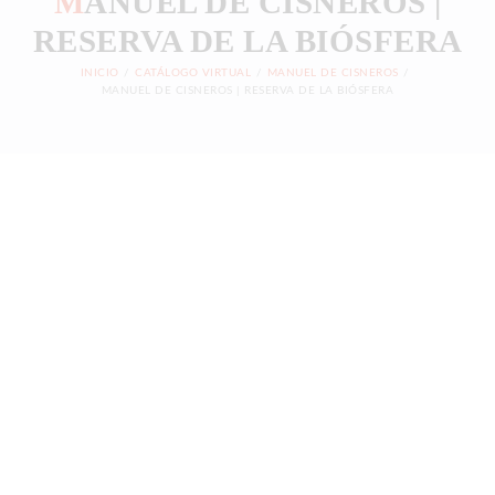
M
ANUEL DE CISNEROS |
LA GALERÍA
RESERVA DE LA BIÓSFERA
CATÁLOGO VIRTUAL
INICIO
CATÁLOGO VIRTUAL
MANUEL DE CISNEROS
MANUEL DE CISNEROS | RESERVA DE LA BIÓSFERA
EXTENSIÓN ACADÉMICA
ARTE SIN FRONTERAS
CARTELERA
CONTACTO
CUENTA