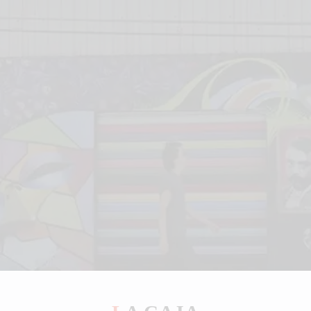
LA GALERÍA
CATÁLOGO VIRTUAL
EXTENSIÓN ACADÉMICA
ARTE SIN FRONTERAS
CARTELERA
CONTACTO
CUENTA