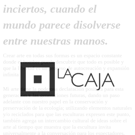
inciertos, cuando el
mundo parece disolverse
entre nuestras manos.
Crear arte en todas sus formas es un espacio constante
donde el hombre puede descubrir que todo es posible y
que la libertad es un proceso de autocreación y expansión
infinita.
Mi arte tiene la poderosa declaración positiva para esta
generación y las generaciones futuras, dando un paso
adelante con nuestro papel en la conservación y
preservación de la ecología; utilizando elementos naturales
y/o reciclados para que las esculturas expresen este punto,
también agrega un intercambio cultural de ideas sobre el
arte al tiempo que muestra que la escultura invita
universalmente a la conversación para los espectadores.