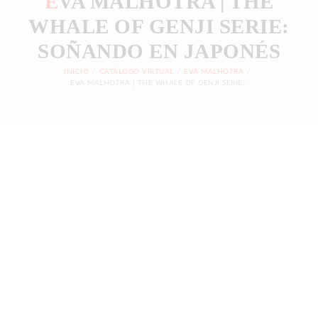
E
VA MALHOTRA | THE
LA GALERÍA
WHALE OF GENJI SERIE:
CATÁLOGO VIRTUAL
SOÑANDO EN JAPONÉS
EXTENSIÓN ACADÉMICA
INICIO
CATÁLOGO VIRTUAL
EVA MALHOTRA
ARTE SIN FRONTERAS
EVA MALHOTRA | THE WHALE OF GENJI SERIE...
CARTELERA
CONTACTO
CUENTA