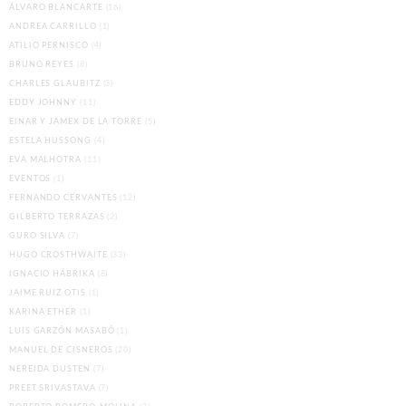
ÁLVARO BLANCARTE
(16)
ANDREA CARRILLO
(1)
ATILIO PERNISCO
(4)
BRUNO REYES
(8)
CHARLES GLAUBITZ
(3)
EDDY JOHNNY
(11)
EINAR Y JAMEX DE LA TORRE
(5)
ESTELA HUSSONG
(4)
EVA MALHOTRA
(11)
EVENTOS
(1)
FERNANDO CERVANTES
(12)
GILBERTO TERRAZAS
(2)
GURO SILVA
(7)
HUGO CROSTHWAITE
(33)
IGNACIO HÁBRIKA
(8)
JAIME RUIZ OTIS
(1)
KARINA ETHER
(1)
LUIS GARZÓN MASABÓ
(1)
MANUEL DE CISNEROS
(20)
NEREIDA DUSTEN
(7)
PREET SRIVASTAVA
(7)