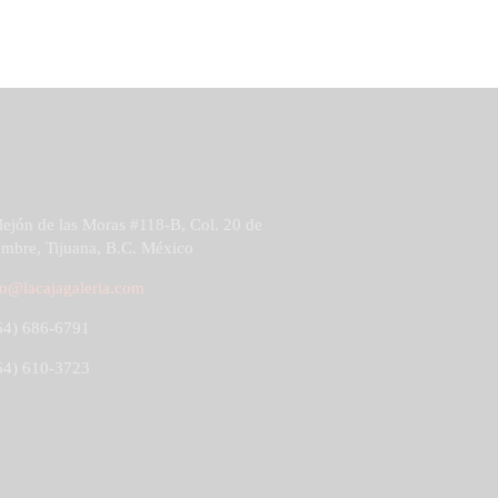
ejón de las Moras #118-B, Col. 20 de
mbre, Tijuana, B.C. México
fo@lacajagaleria.com
4) 686-6791
4) 610-3723