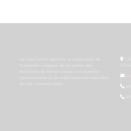
La Caja Galería mantiene su compromiso de
Call
representar a algunos de los artistas más
Novie
destacados de nuestra ciudad, con muestras
in
representativas de las expresiones más relevantes
del arte contemporáneo.
(66
(66