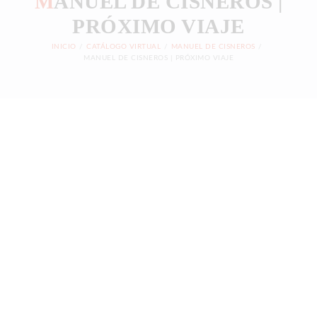
M
ANUEL DE CISNEROS |
PRÓXIMO VIAJE
ARTE SIN FRONTERAS
INICIO
CATÁLOGO VIRTUAL
MANUEL DE CISNEROS
CARTELERA
MANUEL DE CISNEROS | PRÓXIMO VIAJE
CONTACTO
CUENTA