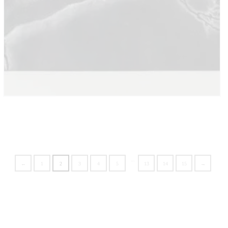
…
←
1
2
3
4
5
13
14
15
→