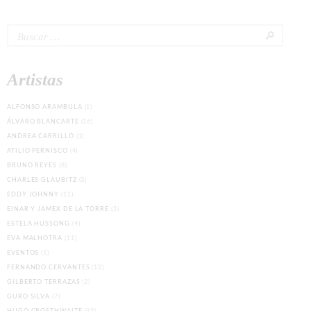
Buscar:
Artistas
ALFONSO ARAMBULA
(1)
ÁLVARO BLANCARTE
(16)
ANDREA CARRILLO
(1)
ATILIO PERNISCO
(4)
BRUNO REYES
(8)
CHARLES GLAUBITZ
(3)
EDDY JOHNNY
(11)
EINAR Y JAMEX DE LA TORRE
(5)
ESTELA HUSSONG
(4)
EVA MALHOTRA
(11)
EVENTOS
(1)
FERNANDO CERVANTES
(12)
GILBERTO TERRAZAS
(2)
GURO SILVA
(7)