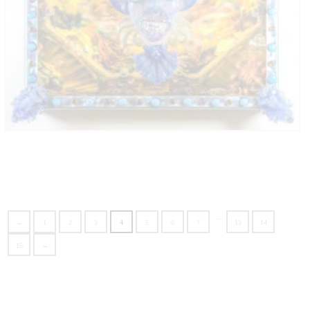
…
←
1
2
3
4
5
6
7
13
14
15
→